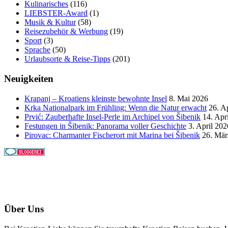
Kulinarisches
(116)
LIEBSTER-Award
(1)
Musik & Kultur
(58)
Reisezubehör & Werbung
(19)
Sport
(3)
Sprache
(50)
Urlaubsorte & Reise-Tipps
(201)
Neuigkeiten
Krapanj – Kroatiens kleinste bewohnte Insel
8. Mai 2026
Krka Nationalpark im Frühling: Wenn die Natur erwacht
26. A
Prvić: Zauberhafte Insel-Perle im Archipel von Šibenik
14. Apr
Festungen in Šibenik: Panorama voller Geschichte
3. April 202
Pirovac: Charmanter Fischerort mit Marina bei Šibenik
26. Mär
Über Uns