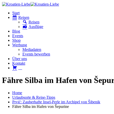
Start
Reisen
Reisen
Ausflüge
Blog
Events
Shop
Werbung
Mediadaten
Events bewerben
Über uns
Kontakt
W
Fähre Silba im Hafen von Šepur
Home
Urlaubsorte & Reise-Tipps
Prvić: Zauberhafte Insel-Perle im Archipel von Šibenik
Fähre Silba im Hafen von Šepurine