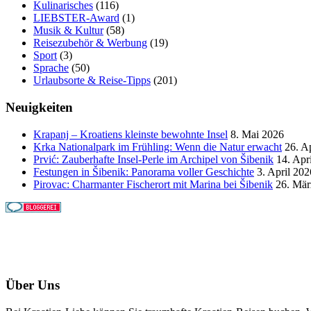
Kulinarisches
(116)
LIEBSTER-Award
(1)
Musik & Kultur
(58)
Reisezubehör & Werbung
(19)
Sport
(3)
Sprache
(50)
Urlaubsorte & Reise-Tipps
(201)
Neuigkeiten
Krapanj – Kroatiens kleinste bewohnte Insel
8. Mai 2026
Krka Nationalpark im Frühling: Wenn die Natur erwacht
26. A
Prvić: Zauberhafte Insel-Perle im Archipel von Šibenik
14. Apr
Festungen in Šibenik: Panorama voller Geschichte
3. April 202
Pirovac: Charmanter Fischerort mit Marina bei Šibenik
26. Mär
Über Uns