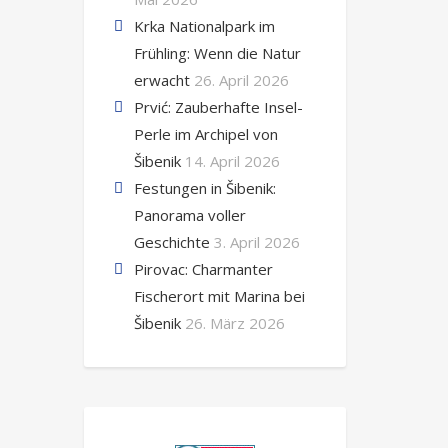
Krka Nationalpark im
Frühling: Wenn die Natur
erwacht
26. April 2026
Prvić: Zauberhafte Insel-
Perle im Archipel von
Šibenik
14. April 2026
Festungen in Šibenik:
Panorama voller
Geschichte
3. April 2026
Pirovac: Charmanter
Fischerort mit Marina bei
Šibenik
26. März 2026