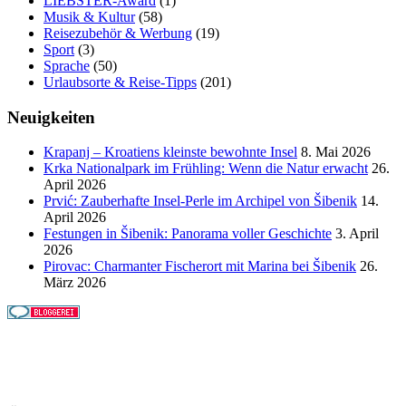
LIEBSTER-Award
(1)
Musik & Kultur
(58)
Reisezubehör & Werbung
(19)
Sport
(3)
Sprache
(50)
Urlaubsorte & Reise-Tipps
(201)
Neuigkeiten
Krapanj – Kroatiens kleinste bewohnte Insel
8. Mai 2026
Krka Nationalpark im Frühling: Wenn die Natur erwacht
26.
April 2026
Prvić: Zauberhafte Insel-Perle im Archipel von Šibenik
14.
April 2026
Festungen in Šibenik: Panorama voller Geschichte
3. April
2026
Pirovac: Charmanter Fischerort mit Marina bei Šibenik
26.
März 2026