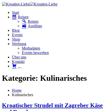
Start
Reisen
Reisen
Ausflüge
Blog
Events
Shop
Werbung
Mediadaten
Events bewerben
Über uns
Kontakt
W
Kategorie: Kulinarisches
Home
Kulinarisches
Kroatischer Strudel mit Zagreber Käse