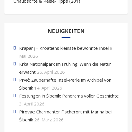
Urlaubsorte & Reise-Tipps
(201)
NEUIGKEITEN
Krapanj – Kroatiens kleinste bewohnte Insel
8.
Mai 2026
Krka Nationalpark im Frühling: Wenn die Natur
erwacht
26. April 2026
Prvić: Zauberhafte Insel-Perle im Archipel von
Šibenik
14. April 2026
Festungen in Šibenik: Panorama voller Geschichte
3. April 2026
Pirovac: Charmanter Fischerort mit Marina bei
Šibenik
26. März 2026