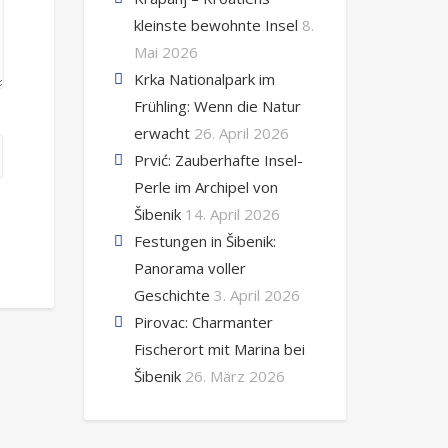
kleinste bewohnte Insel
8.
Mai 2026
Krka Nationalpark im
Frühling: Wenn die Natur
erwacht
26. April 2026
Prvić: Zauberhafte Insel-
Perle im Archipel von
Šibenik
14. April 2026
Festungen in Šibenik:
Panorama voller
Geschichte
3. April 2026
Pirovac: Charmanter
Fischerort mit Marina bei
Šibenik
26. März 2026