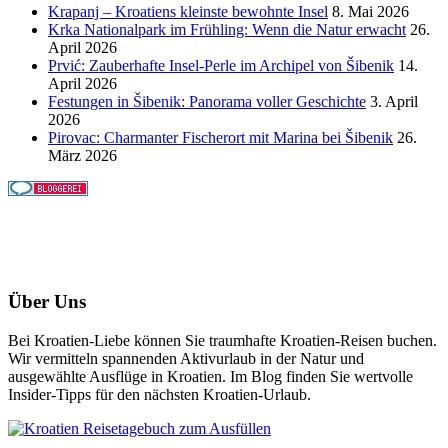
Krapanj – Kroatiens kleinste bewohnte Insel
8. Mai 2026
Krka Nationalpark im Frühling: Wenn die Natur erwacht
26.
April 2026
Prvić: Zauberhafte Insel-Perle im Archipel von Šibenik
14.
April 2026
Festungen in Šibenik: Panorama voller Geschichte
3. April
2026
Pirovac: Charmanter Fischerort mit Marina bei Šibenik
26.
März 2026
Über Uns
Bei Kroatien-Liebe können Sie traumhafte Kroatien-Reisen buchen.
Wir vermitteln spannenden Aktivurlaub in der Natur und
ausgewählte Ausflüge in Kroatien. Im Blog finden Sie wertvolle
Insider-Tipps für den nächsten Kroatien-Urlaub.