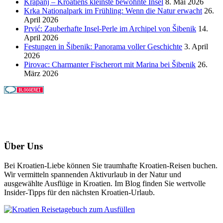
Krapanj – Kroatiens kleinste bewohnte Insel
8. Mai 2026
Krka Nationalpark im Frühling: Wenn die Natur erwacht
26.
April 2026
Prvić: Zauberhafte Insel-Perle im Archipel von Šibenik
14.
April 2026
Festungen in Šibenik: Panorama voller Geschichte
3. April
2026
Pirovac: Charmanter Fischerort mit Marina bei Šibenik
26.
März 2026
Über Uns
Bei Kroatien-Liebe können Sie traumhafte Kroatien-Reisen buchen.
Wir vermitteln spannenden Aktivurlaub in der Natur und
ausgewählte Ausflüge in Kroatien. Im Blog finden Sie wertvolle
Insider-Tipps für den nächsten Kroatien-Urlaub.