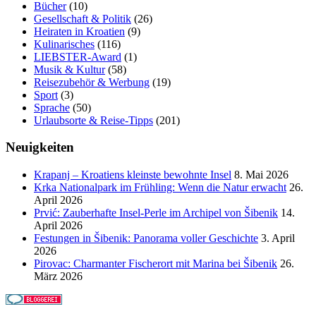
Bücher
(10)
Gesellschaft & Politik
(26)
Heiraten in Kroatien
(9)
Kulinarisches
(116)
LIEBSTER-Award
(1)
Musik & Kultur
(58)
Reisezubehör & Werbung
(19)
Sport
(3)
Sprache
(50)
Urlaubsorte & Reise-Tipps
(201)
Neuigkeiten
Krapanj – Kroatiens kleinste bewohnte Insel
8. Mai 2026
Krka Nationalpark im Frühling: Wenn die Natur erwacht
26.
April 2026
Prvić: Zauberhafte Insel-Perle im Archipel von Šibenik
14.
April 2026
Festungen in Šibenik: Panorama voller Geschichte
3. April
2026
Pirovac: Charmanter Fischerort mit Marina bei Šibenik
26.
März 2026