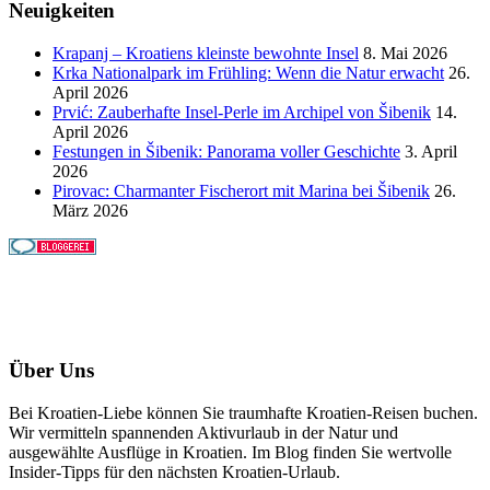
Neuigkeiten
Krapanj – Kroatiens kleinste bewohnte Insel
8. Mai 2026
Krka Nationalpark im Frühling: Wenn die Natur erwacht
26.
April 2026
Prvić: Zauberhafte Insel-Perle im Archipel von Šibenik
14.
April 2026
Festungen in Šibenik: Panorama voller Geschichte
3. April
2026
Pirovac: Charmanter Fischerort mit Marina bei Šibenik
26.
März 2026
Über Uns
Bei Kroatien-Liebe können Sie traumhafte Kroatien-Reisen buchen.
Wir vermitteln spannenden Aktivurlaub in der Natur und
ausgewählte Ausflüge in Kroatien. Im Blog finden Sie wertvolle
Insider-Tipps für den nächsten Kroatien-Urlaub.