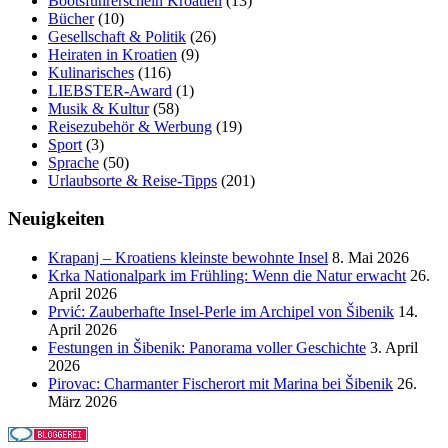
Bootsführerschein Kroatien
(13)
Bücher
(10)
Gesellschaft & Politik
(26)
Heiraten in Kroatien
(9)
Kulinarisches
(116)
LIEBSTER-Award
(1)
Musik & Kultur
(58)
Reisezubehör & Werbung
(19)
Sport
(3)
Sprache
(50)
Urlaubsorte & Reise-Tipps
(201)
Neuigkeiten
Krapanj – Kroatiens kleinste bewohnte Insel
8. Mai 2026
Krka Nationalpark im Frühling: Wenn die Natur erwacht
26.
April 2026
Prvić: Zauberhafte Insel-Perle im Archipel von Šibenik
14.
April 2026
Festungen in Šibenik: Panorama voller Geschichte
3. April
2026
Pirovac: Charmanter Fischerort mit Marina bei Šibenik
26.
März 2026