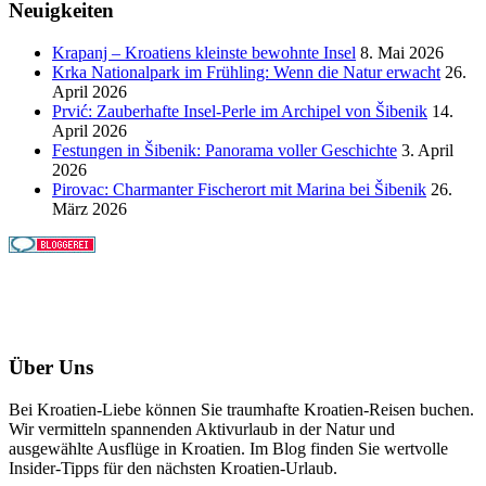
Neuigkeiten
Krapanj – Kroatiens kleinste bewohnte Insel
8. Mai 2026
Krka Nationalpark im Frühling: Wenn die Natur erwacht
26.
April 2026
Prvić: Zauberhafte Insel-Perle im Archipel von Šibenik
14.
April 2026
Festungen in Šibenik: Panorama voller Geschichte
3. April
2026
Pirovac: Charmanter Fischerort mit Marina bei Šibenik
26.
März 2026
Über Uns
Bei Kroatien-Liebe können Sie traumhafte Kroatien-Reisen buchen.
Wir vermitteln spannenden Aktivurlaub in der Natur und
ausgewählte Ausflüge in Kroatien. Im Blog finden Sie wertvolle
Insider-Tipps für den nächsten Kroatien-Urlaub.