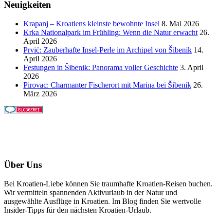
Neuigkeiten
Krapanj – Kroatiens kleinste bewohnte Insel
8. Mai 2026
Krka Nationalpark im Frühling: Wenn die Natur erwacht
26.
April 2026
Prvić: Zauberhafte Insel-Perle im Archipel von Šibenik
14.
April 2026
Festungen in Šibenik: Panorama voller Geschichte
3. April
2026
Pirovac: Charmanter Fischerort mit Marina bei Šibenik
26.
März 2026
Über Uns
Bei Kroatien-Liebe können Sie traumhafte Kroatien-Reisen buchen.
Wir vermitteln spannenden Aktivurlaub in der Natur und
ausgewählte Ausflüge in Kroatien. Im Blog finden Sie wertvolle
Insider-Tipps für den nächsten Kroatien-Urlaub.