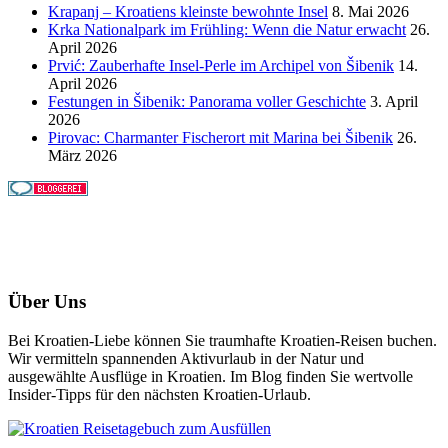
Krapanj – Kroatiens kleinste bewohnte Insel
8. Mai 2026
Krka Nationalpark im Frühling: Wenn die Natur erwacht
26.
April 2026
Prvić: Zauberhafte Insel-Perle im Archipel von Šibenik
14.
April 2026
Festungen in Šibenik: Panorama voller Geschichte
3. April
2026
Pirovac: Charmanter Fischerort mit Marina bei Šibenik
26.
März 2026
Über Uns
Bei Kroatien-Liebe können Sie traumhafte Kroatien-Reisen buchen.
Wir vermitteln spannenden Aktivurlaub in der Natur und
ausgewählte Ausflüge in Kroatien. Im Blog finden Sie wertvolle
Insider-Tipps für den nächsten Kroatien-Urlaub.