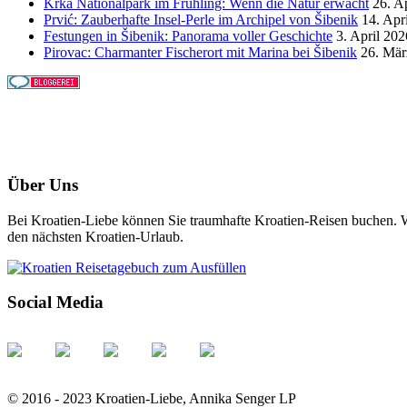
Krka Nationalpark im Frühling: Wenn die Natur erwacht
26. A
Prvić: Zauberhafte Insel-Perle im Archipel von Šibenik
14. Apr
Festungen in Šibenik: Panorama voller Geschichte
3. April 202
Pirovac: Charmanter Fischerort mit Marina bei Šibenik
26. Mär
Über Uns
Bei Kroatien-Liebe können Sie traumhafte Kroatien-Reisen buchen. Wi
den nächsten Kroatien-Urlaub.
Social Media
© 2016 - 2023 Kroatien-Liebe, Annika Senger LP