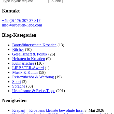
Kontakt
+49 (0) 176 307 37 317
info@kroatien-liebe.com
Blog-Kategorien
Bootsführerschein Kroatien
(13)
Bücher
(10)
Gesellschaft & Politik
(26)
Heiraten in Kroatien
(9)
Kulinarisches
(116)
LIEBSTER-Award
(1)
Musik & Kultur
(58)
Reisezubehör & Werbung
(19)
Sport
(3)
Sprache
(50)
Urlaubsorte & Reise-Tipps
(201)
Neuigkeiten
Krapanj – Kroatiens kleinste bewohnte Insel
8. Mai 2026