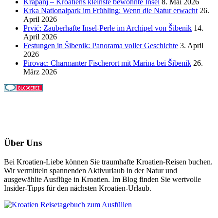
Krapanj – Kroatiens kleinste bewohnte Insel
8. Mai 2026
Krka Nationalpark im Frühling: Wenn die Natur erwacht
26.
April 2026
Prvić: Zauberhafte Insel-Perle im Archipel von Šibenik
14.
April 2026
Festungen in Šibenik: Panorama voller Geschichte
3. April
2026
Pirovac: Charmanter Fischerort mit Marina bei Šibenik
26.
März 2026
Über Uns
Bei Kroatien-Liebe können Sie traumhafte Kroatien-Reisen buchen.
Wir vermitteln spannenden Aktivurlaub in der Natur und
ausgewählte Ausflüge in Kroatien. Im Blog finden Sie wertvolle
Insider-Tipps für den nächsten Kroatien-Urlaub.