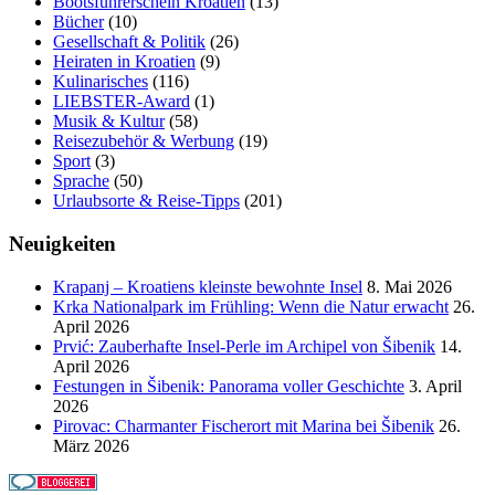
Bootsführerschein Kroatien
(13)
Bücher
(10)
Gesellschaft & Politik
(26)
Heiraten in Kroatien
(9)
Kulinarisches
(116)
LIEBSTER-Award
(1)
Musik & Kultur
(58)
Reisezubehör & Werbung
(19)
Sport
(3)
Sprache
(50)
Urlaubsorte & Reise-Tipps
(201)
Neuigkeiten
Krapanj – Kroatiens kleinste bewohnte Insel
8. Mai 2026
Krka Nationalpark im Frühling: Wenn die Natur erwacht
26.
April 2026
Prvić: Zauberhafte Insel-Perle im Archipel von Šibenik
14.
April 2026
Festungen in Šibenik: Panorama voller Geschichte
3. April
2026
Pirovac: Charmanter Fischerort mit Marina bei Šibenik
26.
März 2026