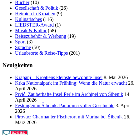
Bücher
(10)
Gesellschaft & Politik
(26)
Heiraten in Kroatien
(9)
Kulinarisches
(116)
LIEBSTER-Award
(1)
Musik & Kultur
(58)
Reisezubehör & Werbung
(19)
Sport
(3)
Sprache
(50)
Urlaubsorte & Reise-Tipps
(201)
Neuigkeiten
Krapanj – Kroatiens kleinste bewohnte Insel
8. Mai 2026
Krka Nationalpark im Frühling: Wenn die Natur erwacht
26.
April 2026
Prvić: Zauberhafte Insel-Perle im Archipel von Šibenik
14.
April 2026
Festungen in Šibenik: Panorama voller Geschichte
3. April
2026
Pirovac: Charmanter Fischerort mit Marina bei Šibenik
26.
März 2026