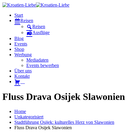
Start
Reisen
Reisen
Ausflüge
Blog
Events
Shop
Werbung
Mediadaten
Events bewerben
Über uns
Kontakt
W
Fluss Drava Osijek Slawonien
Home
Unkategorisiert
Stadtführung Osijek: kulturelles Herz von Slawonien
Fluss Drava Osijek Slawonien