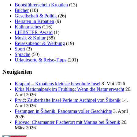
Bootsführerschein Kroatien
(13)
Bücher
(10)
Gesellschaft & Politik
(26)
Heiraten in Kroatien
(9)
Kulinarisches
(116)
LIEBSTER-Award
(1)
Musik & Kultur
(58)
Reisezubehör & Werbung
(19)
Sport
(3)
Sprache
(50)
Urlaubsorte & Reise-Tipps
(201)
Neuigkeiten
Krapanj – Kroatiens kleinste bewohnte Insel
8. Mai 2026
Krka Nationalpark im Frühling: Wenn die Natur erwacht
26.
April 2026
Prvić: Zauberhafte Insel-Perle im Archipel von Šibenik
14.
April 2026
Festungen in Šibenik: Panorama voller Geschichte
3. April
2026
Pirovac: Charmanter Fischerort mit Marina bei Šibenik
26.
März 2026