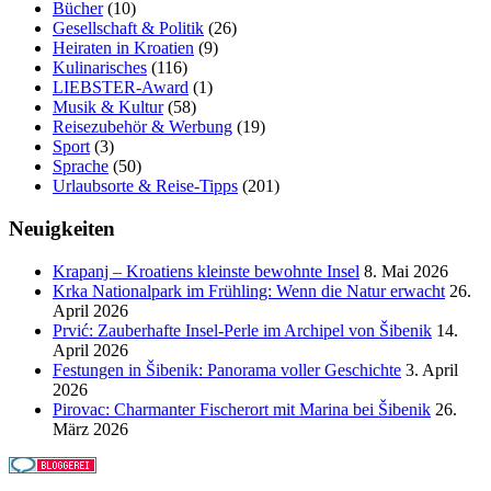
Bücher
(10)
Gesellschaft & Politik
(26)
Heiraten in Kroatien
(9)
Kulinarisches
(116)
LIEBSTER-Award
(1)
Musik & Kultur
(58)
Reisezubehör & Werbung
(19)
Sport
(3)
Sprache
(50)
Urlaubsorte & Reise-Tipps
(201)
Neuigkeiten
Krapanj – Kroatiens kleinste bewohnte Insel
8. Mai 2026
Krka Nationalpark im Frühling: Wenn die Natur erwacht
26.
April 2026
Prvić: Zauberhafte Insel-Perle im Archipel von Šibenik
14.
April 2026
Festungen in Šibenik: Panorama voller Geschichte
3. April
2026
Pirovac: Charmanter Fischerort mit Marina bei Šibenik
26.
März 2026