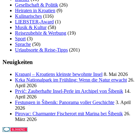
Gesellschaft & Politik
(26)
Heiraten in Kroatien
(9)
Kulinarisches
(116)
LIEBSTER-Award
(1)
Musik & Kultur
(58)
Reisezubehör & Werbung
(19)
Sport
(3)
Sprache
(50)
Urlaubsorte & Reise-Tipps
(201)
Neuigkeiten
Krapanj – Kroatiens kleinste bewohnte Insel
8. Mai 2026
Krka Nationalpark im Frühling: Wenn die Natur erwacht
26.
April 2026
Prvić: Zauberhafte Insel-Perle im Archipel von Šibenik
14.
April 2026
Festungen in Šibenik: Panorama voller Geschichte
3. April
2026
Pirovac: Charmanter Fischerort mit Marina bei Šibenik
26.
März 2026