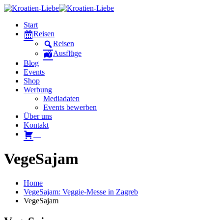
Start
Reisen
Reisen
Ausflüge
Blog
Events
Shop
Werbung
Mediadaten
Events bewerben
Über uns
Kontakt
W
VegeSajam
Home
VegeSajam: Veggie-Messe in Zagreb
VegeSajam