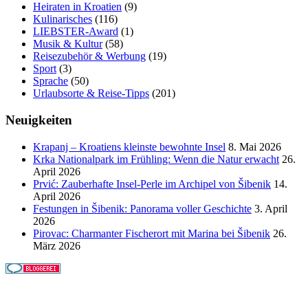
Heiraten in Kroatien
(9)
Kulinarisches
(116)
LIEBSTER-Award
(1)
Musik & Kultur
(58)
Reisezubehör & Werbung
(19)
Sport
(3)
Sprache
(50)
Urlaubsorte & Reise-Tipps
(201)
Neuigkeiten
Krapanj – Kroatiens kleinste bewohnte Insel
8. Mai 2026
Krka Nationalpark im Frühling: Wenn die Natur erwacht
26.
April 2026
Prvić: Zauberhafte Insel-Perle im Archipel von Šibenik
14.
April 2026
Festungen in Šibenik: Panorama voller Geschichte
3. April
2026
Pirovac: Charmanter Fischerort mit Marina bei Šibenik
26.
März 2026