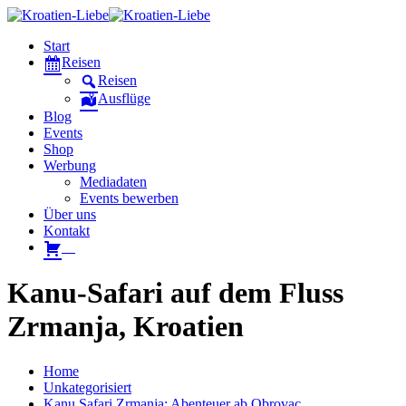
Start
Reisen
Reisen
Ausflüge
Blog
Events
Shop
Werbung
Mediadaten
Events bewerben
Über uns
Kontakt
W
Kanu-Safari auf dem Fluss
Zrmanja, Kroatien
Home
Unkategorisiert
Kanu Safari Zrmanja: Abenteuer ab Obrovac