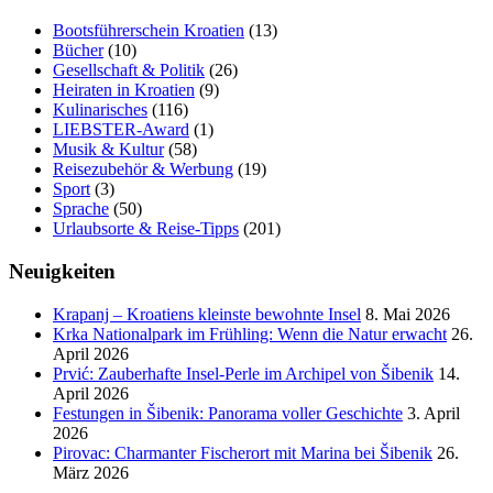
Bootsführerschein Kroatien
(13)
Bücher
(10)
Gesellschaft & Politik
(26)
Heiraten in Kroatien
(9)
Kulinarisches
(116)
LIEBSTER-Award
(1)
Musik & Kultur
(58)
Reisezubehör & Werbung
(19)
Sport
(3)
Sprache
(50)
Urlaubsorte & Reise-Tipps
(201)
Neuigkeiten
Krapanj – Kroatiens kleinste bewohnte Insel
8. Mai 2026
Krka Nationalpark im Frühling: Wenn die Natur erwacht
26.
April 2026
Prvić: Zauberhafte Insel-Perle im Archipel von Šibenik
14.
April 2026
Festungen in Šibenik: Panorama voller Geschichte
3. April
2026
Pirovac: Charmanter Fischerort mit Marina bei Šibenik
26.
März 2026