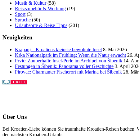
Musik & Kultur
(58)
Reisezubehör & Werbung
(19)
Sport
(3)
Sprache
(50)
Urlaubsorte & Reise-Tipps
(201)
Neuigkeiten
Krapanj – Kroatiens kleinste bewohnte Insel
8. Mai 2026
Krka Nationalpark im Frühling: Wenn die Natur erwacht
26. A
Prvić: Zauberhafte Insel-Perle im Archipel von Šibenik
14. Apr
Festungen in Šibenik: Panorama voller Geschichte
3. April 202
Pirovac: Charmanter Fischerort mit Marina bei Šibenik
26. Mär
Über Uns
Bei Kroatien-Liebe können Sie traumhafte Kroatien-Reisen buchen. Wi
den nächsten Kroatien-Urlaub.