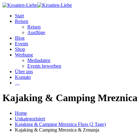
Start
Reisen
Reisen
Ausflüge
Blog
Events
Shop
Werbung
Mediadaten
Events bewerben
Über uns
Kontakt
W
Kajaking & Camping Mreznica
Home
Unkategorisiert
Kajaking & Camping Mreznica Fluss (2 Tage)
Kajaking & Camping Mreznica & Zrmanja