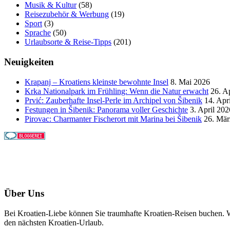
Musik & Kultur
(58)
Reisezubehör & Werbung
(19)
Sport
(3)
Sprache
(50)
Urlaubsorte & Reise-Tipps
(201)
Neuigkeiten
Krapanj – Kroatiens kleinste bewohnte Insel
8. Mai 2026
Krka Nationalpark im Frühling: Wenn die Natur erwacht
26. A
Prvić: Zauberhafte Insel-Perle im Archipel von Šibenik
14. Apr
Festungen in Šibenik: Panorama voller Geschichte
3. April 202
Pirovac: Charmanter Fischerort mit Marina bei Šibenik
26. Mär
Über Uns
Bei Kroatien-Liebe können Sie traumhafte Kroatien-Reisen buchen. Wi
den nächsten Kroatien-Urlaub.