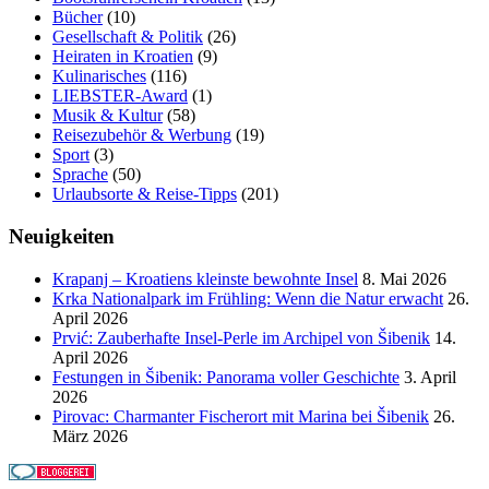
Bücher
(10)
Gesellschaft & Politik
(26)
Heiraten in Kroatien
(9)
Kulinarisches
(116)
LIEBSTER-Award
(1)
Musik & Kultur
(58)
Reisezubehör & Werbung
(19)
Sport
(3)
Sprache
(50)
Urlaubsorte & Reise-Tipps
(201)
Neuigkeiten
Krapanj – Kroatiens kleinste bewohnte Insel
8. Mai 2026
Krka Nationalpark im Frühling: Wenn die Natur erwacht
26.
April 2026
Prvić: Zauberhafte Insel-Perle im Archipel von Šibenik
14.
April 2026
Festungen in Šibenik: Panorama voller Geschichte
3. April
2026
Pirovac: Charmanter Fischerort mit Marina bei Šibenik
26.
März 2026