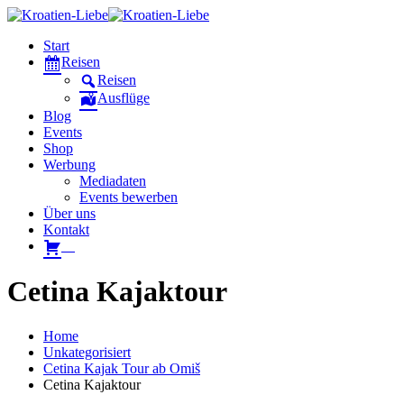
Start
Reisen
Reisen
Ausflüge
Blog
Events
Shop
Werbung
Mediadaten
Events bewerben
Über uns
Kontakt
W
Cetina Kajaktour
Home
Unkategorisiert
Cetina Kajak Tour ab Omiš
Cetina Kajaktour