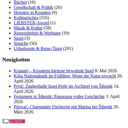
Bücher
(10)
Gesellschaft & Politik
(26)
Heiraten in Kroatien
(9)
Kulinarisches
(116)
LIEBSTER-Award
(1)
Musik & Kultur
(58)
Reisezubehör & Werbung
(19)
Sport
(3)
Sprache
(50)
Urlaubsorte & Reise-Tipps
(201)
Neuigkeiten
Krapanj – Kroatiens kleinste bewohnte Insel
8. Mai 2026
Krka Nationalpark im Frühling: Wenn die Natur erwacht
26.
April 2026
Prvić: Zauberhafte Insel-Perle im Archipel von Šibenik
14.
April 2026
Festungen in Šibenik: Panorama voller Geschichte
3. April
2026
Pirovac: Charmanter Fischerort mit Marina bei Šibenik
26.
März 2026