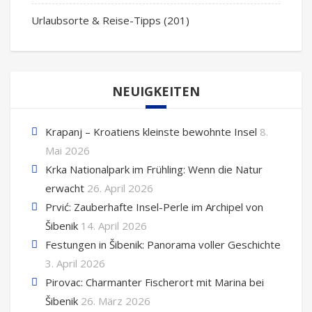
Urlaubsorte & Reise-Tipps
(201)
NEUIGKEITEN
Krapanj – Kroatiens kleinste bewohnte Insel
8.
Mai 2026
Krka Nationalpark im Frühling: Wenn die Natur
erwacht
26. April 2026
Prvić: Zauberhafte Insel-Perle im Archipel von
Šibenik
14. April 2026
Festungen in Šibenik: Panorama voller Geschichte
3. April 2026
Pirovac: Charmanter Fischerort mit Marina bei
Šibenik
26. März 2026