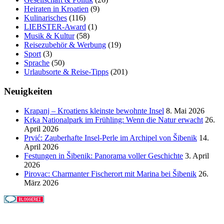
Heiraten in Kroatien
(9)
Kulinarisches
(116)
LIEBSTER-Award
(1)
Musik & Kultur
(58)
Reisezubehör & Werbung
(19)
Sport
(3)
Sprache
(50)
Urlaubsorte & Reise-Tipps
(201)
Neuigkeiten
Krapanj – Kroatiens kleinste bewohnte Insel
8. Mai 2026
Krka Nationalpark im Frühling: Wenn die Natur erwacht
26.
April 2026
Prvić: Zauberhafte Insel-Perle im Archipel von Šibenik
14.
April 2026
Festungen in Šibenik: Panorama voller Geschichte
3. April
2026
Pirovac: Charmanter Fischerort mit Marina bei Šibenik
26.
März 2026