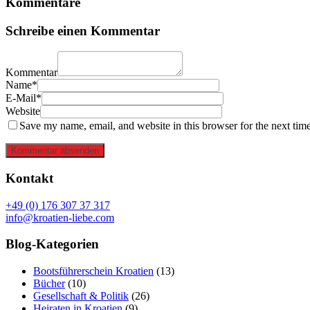
Kommentare
Schreibe einen Kommentar
Kommentar
Name*
E-Mail*
Website
Save my name, email, and website in this browser for the next tim
Kommentar absenden
Kontakt
+49 (0) 176 307 37 317
info@kroatien-liebe.com
Blog-Kategorien
Bootsführerschein Kroatien
(13)
Bücher
(10)
Gesellschaft & Politik
(26)
Heiraten in Kroatien
(9)