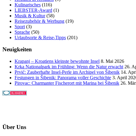
Kulinarisches
(116)
LIEBSTER-Award
(1)
Musik & Kultur
(58)
Reisezubehör & Werbung
(19)
Sport
(3)
Sprache
(50)
Urlaubsorte & Reise-Tipps
(201)
Neuigkeiten
Krapanj – Kroatiens kleinste bewohnte Insel
8. Mai 2026
Krka Nationalpark im Frühling: Wenn die Natur erwacht
26. A
Prvić: Zauberhafte Insel-Perle im Archipel von Šibenik
14. Apr
Festungen in Šibenik: Panorama voller Geschichte
3. April 202
Pirovac: Charmanter Fischerort mit Marina bei Šibenik
26. Mär
Über Uns