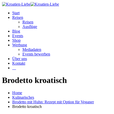
Start
Reisen
Reisen
Ausflüge
Blog
Events
Shop
Werbung
Mediadaten
Events bewerben
Über uns
Kontakt
W
Brodetto kroatisch
Home
Kulinarisches
Brodetto mit Huhn: Rezept mit Option für Veganer
Brodetto kroatisch