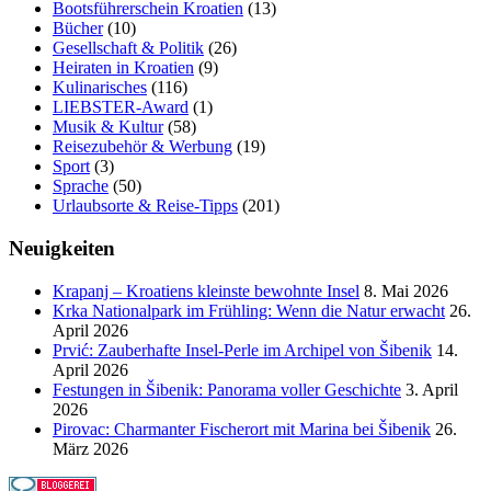
Bootsführerschein Kroatien
(13)
Bücher
(10)
Gesellschaft & Politik
(26)
Heiraten in Kroatien
(9)
Kulinarisches
(116)
LIEBSTER-Award
(1)
Musik & Kultur
(58)
Reisezubehör & Werbung
(19)
Sport
(3)
Sprache
(50)
Urlaubsorte & Reise-Tipps
(201)
Neuigkeiten
Krapanj – Kroatiens kleinste bewohnte Insel
8. Mai 2026
Krka Nationalpark im Frühling: Wenn die Natur erwacht
26.
April 2026
Prvić: Zauberhafte Insel-Perle im Archipel von Šibenik
14.
April 2026
Festungen in Šibenik: Panorama voller Geschichte
3. April
2026
Pirovac: Charmanter Fischerort mit Marina bei Šibenik
26.
März 2026