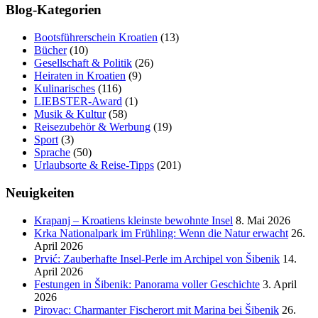
Blog-Kategorien
Bootsführerschein Kroatien
(13)
Bücher
(10)
Gesellschaft & Politik
(26)
Heiraten in Kroatien
(9)
Kulinarisches
(116)
LIEBSTER-Award
(1)
Musik & Kultur
(58)
Reisezubehör & Werbung
(19)
Sport
(3)
Sprache
(50)
Urlaubsorte & Reise-Tipps
(201)
Neuigkeiten
Krapanj – Kroatiens kleinste bewohnte Insel
8. Mai 2026
Krka Nationalpark im Frühling: Wenn die Natur erwacht
26.
April 2026
Prvić: Zauberhafte Insel-Perle im Archipel von Šibenik
14.
April 2026
Festungen in Šibenik: Panorama voller Geschichte
3. April
2026
Pirovac: Charmanter Fischerort mit Marina bei Šibenik
26.