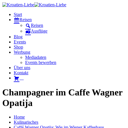
Start
Reisen
Reisen
Ausflüge
Blog
Events
Shop
Werbung
Mediadaten
Events bewerben
Über uns
Kontakt
W
Champagner im Caffe Wagner
Opatija
Home
Kulinarisches
Caffé Wagner Opatija: Wie im Wiener Kaffeehaus