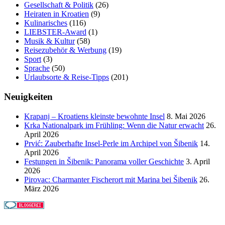
Gesellschaft & Politik
(26)
Heiraten in Kroatien
(9)
Kulinarisches
(116)
LIEBSTER-Award
(1)
Musik & Kultur
(58)
Reisezubehör & Werbung
(19)
Sport
(3)
Sprache
(50)
Urlaubsorte & Reise-Tipps
(201)
Neuigkeiten
Krapanj – Kroatiens kleinste bewohnte Insel
8. Mai 2026
Krka Nationalpark im Frühling: Wenn die Natur erwacht
26.
April 2026
Prvić: Zauberhafte Insel-Perle im Archipel von Šibenik
14.
April 2026
Festungen in Šibenik: Panorama voller Geschichte
3. April
2026
Pirovac: Charmanter Fischerort mit Marina bei Šibenik
26.
März 2026