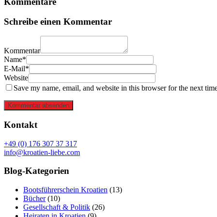
Kommentare
Schreibe einen Kommentar
Kommentar
Name*
E-Mail*
Website
Save my name, email, and website in this browser for the next tim
Kommentar absenden
Kontakt
+49 (0) 176 307 37 317
info@kroatien-liebe.com
Blog-Kategorien
Bootsführerschein Kroatien
(13)
Bücher
(10)
Gesellschaft & Politik
(26)
Heiraten in Kroatien
(9)