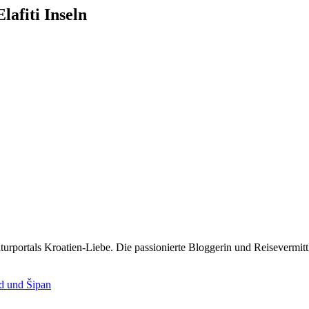
afiti Inseln
rportals Kroatien-Liebe. Die passionierte Bloggerin und Reisevermittle
d und Šipan