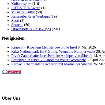
Kulinarisches
(116)
LIEBSTER-Award
(1)
Musik & Kultur
(58)
Reisezubehör & Werbung
(19)
Sport
(3)
Sprache
(50)
Urlaubsorte & Reise-Tipps
(201)
Neuigkeiten
Krapanj – Kroatiens kleinste bewohnte Insel
8. Mai 2026
Krka Nationalpark im Frühling: Wenn die Natur erwacht
26. A
Prvić: Zauberhafte Insel-Perle im Archipel von Šibenik
14. Apr
Festungen in Šibenik: Panorama voller Geschichte
3. April 202
Pirovac: Charmanter Fischerort mit Marina bei Šibenik
26. Mär
Über Uns