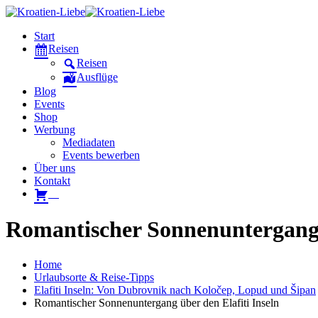
Start
Reisen
Reisen
Ausflüge
Blog
Events
Shop
Werbung
Mediadaten
Events bewerben
Über uns
Kontakt
W
Romantischer Sonnenuntergang ü
Home
Urlaubsorte & Reise-Tipps
Elafiti Inseln: Von Dubrovnik nach Koločep, Lopud und Šipan
Romantischer Sonnenuntergang über den Elafiti Inseln