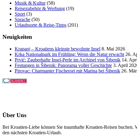
Musik & Kultur
(58)
Reisezubehör & Werbung
(19)
Sport
(3)
Sprache
(50)
Urlaubsorte & Reise-Tipps
(201)
Neuigkeiten
Krapanj – Kroatiens kleinste bewohnte Insel
8. Mai 2026
Krka Nationalpark im Frühling: Wenn die Natur erwacht
26. A
Prvić: Zauberhafte Insel-Perle im Archipel von Šibenik
14. Apr
Festungen in Šibenik: Panorama voller Geschichte
3. April 202
Pirovac: Charmanter Fischerort mit Marina bei Šibenik
26. Mär
Über Uns
Bei Kroatien-Liebe können Sie traumhafte Kroatien-Reisen buchen. Wi
den nächsten Kroatien-Urlaub.