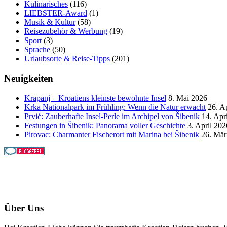
Kulinarisches
(116)
LIEBSTER-Award
(1)
Musik & Kultur
(58)
Reisezubehör & Werbung
(19)
Sport
(3)
Sprache
(50)
Urlaubsorte & Reise-Tipps
(201)
Neuigkeiten
Krapanj – Kroatiens kleinste bewohnte Insel
8. Mai 2026
Krka Nationalpark im Frühling: Wenn die Natur erwacht
26. A
Prvić: Zauberhafte Insel-Perle im Archipel von Šibenik
14. Apr
Festungen in Šibenik: Panorama voller Geschichte
3. April 202
Pirovac: Charmanter Fischerort mit Marina bei Šibenik
26. Mär
Über Uns