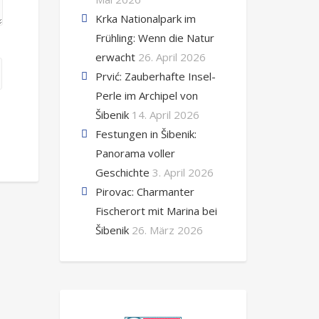
Krka Nationalpark im
Frühling: Wenn die Natur
erwacht
26. April 2026
Prvić: Zauberhafte Insel-
Perle im Archipel von
Šibenik
14. April 2026
Festungen in Šibenik:
Panorama voller
Geschichte
3. April 2026
Pirovac: Charmanter
Fischerort mit Marina bei
Šibenik
26. März 2026