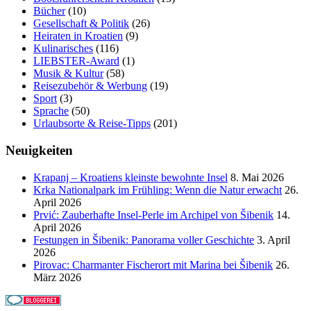
Bücher
(10)
Gesellschaft & Politik
(26)
Heiraten in Kroatien
(9)
Kulinarisches
(116)
LIEBSTER-Award
(1)
Musik & Kultur
(58)
Reisezubehör & Werbung
(19)
Sport
(3)
Sprache
(50)
Urlaubsorte & Reise-Tipps
(201)
Neuigkeiten
Krapanj – Kroatiens kleinste bewohnte Insel
8. Mai 2026
Krka Nationalpark im Frühling: Wenn die Natur erwacht
26.
April 2026
Prvić: Zauberhafte Insel-Perle im Archipel von Šibenik
14.
April 2026
Festungen in Šibenik: Panorama voller Geschichte
3. April
2026
Pirovac: Charmanter Fischerort mit Marina bei Šibenik
26.
März 2026