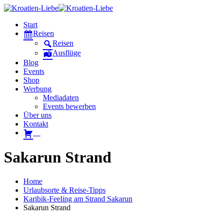
Start
Reisen
Reisen
Ausflüge
Blog
Events
Shop
Werbung
Mediadaten
Events bewerben
Über uns
Kontakt
W
Sakarun Strand
Home
Urlaubsorte & Reise-Tipps
Karibik-Feeling am Strand Sakarun
Sakarun Strand