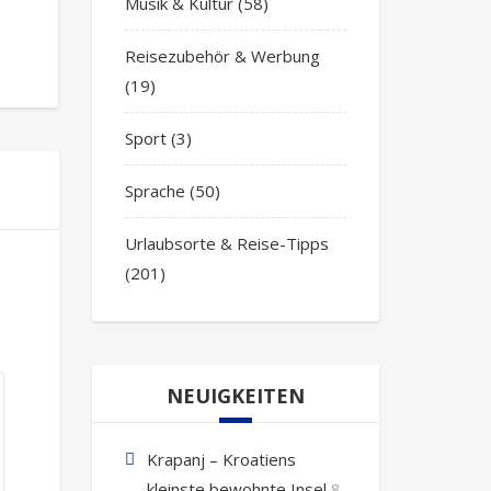
Musik & Kultur
(58)
Reisezubehör & Werbung
(19)
Sport
(3)
Sprache
(50)
Urlaubsorte & Reise-Tipps
(201)
NEUIGKEITEN
Krapanj – Kroatiens
kleinste bewohnte Insel
8.