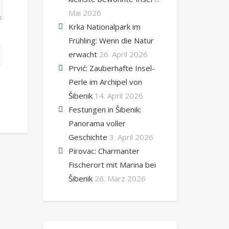
Mai 2026
Krka Nationalpark im
Frühling: Wenn die Natur
erwacht
26. April 2026
Prvić: Zauberhafte Insel-
Perle im Archipel von
Šibenik
14. April 2026
Festungen in Šibenik:
Panorama voller
Geschichte
3. April 2026
Pirovac: Charmanter
Fischerort mit Marina bei
Šibenik
26. März 2026