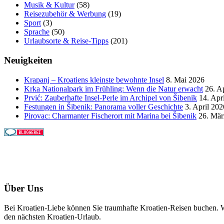
Musik & Kultur
(58)
Reisezubehör & Werbung
(19)
Sport
(3)
Sprache
(50)
Urlaubsorte & Reise-Tipps
(201)
Neuigkeiten
Krapanj – Kroatiens kleinste bewohnte Insel
8. Mai 2026
Krka Nationalpark im Frühling: Wenn die Natur erwacht
26. A
Prvić: Zauberhafte Insel-Perle im Archipel von Šibenik
14. Apr
Festungen in Šibenik: Panorama voller Geschichte
3. April 202
Pirovac: Charmanter Fischerort mit Marina bei Šibenik
26. Mär
Über Uns
Bei Kroatien-Liebe können Sie traumhafte Kroatien-Reisen buchen. Wi
den nächsten Kroatien-Urlaub.