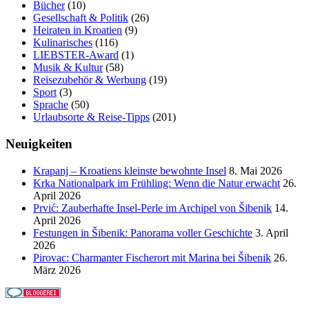
Bücher
(10)
Gesellschaft & Politik
(26)
Heiraten in Kroatien
(9)
Kulinarisches
(116)
LIEBSTER-Award
(1)
Musik & Kultur
(58)
Reisezubehör & Werbung
(19)
Sport
(3)
Sprache
(50)
Urlaubsorte & Reise-Tipps
(201)
Neuigkeiten
Krapanj – Kroatiens kleinste bewohnte Insel
8. Mai 2026
Krka Nationalpark im Frühling: Wenn die Natur erwacht
26.
April 2026
Prvić: Zauberhafte Insel-Perle im Archipel von Šibenik
14.
April 2026
Festungen in Šibenik: Panorama voller Geschichte
3. April
2026
Pirovac: Charmanter Fischerort mit Marina bei Šibenik
26.
März 2026