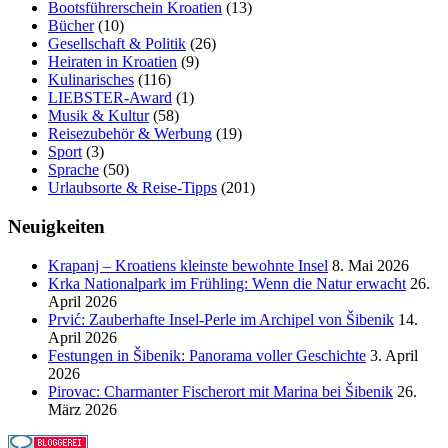
Bootsführerschein Kroatien
(13)
Bücher
(10)
Gesellschaft & Politik
(26)
Heiraten in Kroatien
(9)
Kulinarisches
(116)
LIEBSTER-Award
(1)
Musik & Kultur
(58)
Reisezubehör & Werbung
(19)
Sport
(3)
Sprache
(50)
Urlaubsorte & Reise-Tipps
(201)
Neuigkeiten
Krapanj – Kroatiens kleinste bewohnte Insel
8. Mai 2026
Krka Nationalpark im Frühling: Wenn die Natur erwacht
26.
April 2026
Prvić: Zauberhafte Insel-Perle im Archipel von Šibenik
14.
April 2026
Festungen in Šibenik: Panorama voller Geschichte
3. April
2026
Pirovac: Charmanter Fischerort mit Marina bei Šibenik
26.
März 2026