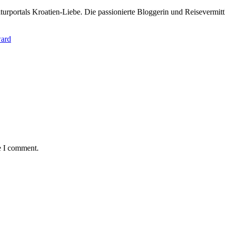
rportals Kroatien-Liebe. Die passionierte Bloggerin und Reisevermittle
ward
e I comment.