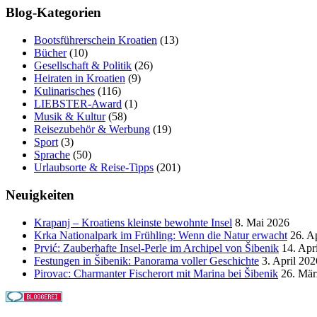
Blog-Kategorien
Bootsführerschein Kroatien
(13)
Bücher
(10)
Gesellschaft & Politik
(26)
Heiraten in Kroatien
(9)
Kulinarisches
(116)
LIEBSTER-Award
(1)
Musik & Kultur
(58)
Reisezubehör & Werbung
(19)
Sport
(3)
Sprache
(50)
Urlaubsorte & Reise-Tipps
(201)
Neuigkeiten
Krapanj – Kroatiens kleinste bewohnte Insel
8. Mai 2026
Krka Nationalpark im Frühling: Wenn die Natur erwacht
26. A
Prvić: Zauberhafte Insel-Perle im Archipel von Šibenik
14. Apr
Festungen in Šibenik: Panorama voller Geschichte
3. April 202
Pirovac: Charmanter Fischerort mit Marina bei Šibenik
26. Mär