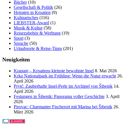
Bücher
(10)
Gesellschaft & Politik
(26)
Heiraten in Kroatien
(9)
Kulinarisches
(116)
LIEBSTER-Award
(1)
Musik & Kultur
(58)
Reisezubehör & Werbung
(19)
Sport
(3)
Sprache
(50)
Urlaubsorte & Reise-Tipps
(201)
Neuigkeiten
Krapanj – Kroatiens kleinste bewohnte Insel
8. Mai 2026
Krka Nationalpark im Frühling: Wenn die Natur erwacht
26.
April 2026
Prvić: Zauberhafte Insel-Perle im Archipel von Šibenik
14.
April 2026
Festungen in Šibenik: Panorama voller Geschichte
3. April
2026
Pirovac: Charmanter Fischerort mit Marina bei Šibenik
26.
März 2026