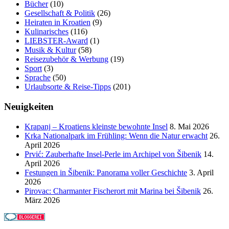
Bücher
(10)
Gesellschaft & Politik
(26)
Heiraten in Kroatien
(9)
Kulinarisches
(116)
LIEBSTER-Award
(1)
Musik & Kultur
(58)
Reisezubehör & Werbung
(19)
Sport
(3)
Sprache
(50)
Urlaubsorte & Reise-Tipps
(201)
Neuigkeiten
Krapanj – Kroatiens kleinste bewohnte Insel
8. Mai 2026
Krka Nationalpark im Frühling: Wenn die Natur erwacht
26.
April 2026
Prvić: Zauberhafte Insel-Perle im Archipel von Šibenik
14.
April 2026
Festungen in Šibenik: Panorama voller Geschichte
3. April
2026
Pirovac: Charmanter Fischerort mit Marina bei Šibenik
26.
März 2026