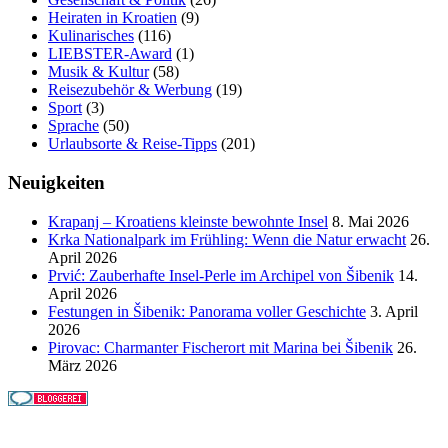
Heiraten in Kroatien
(9)
Kulinarisches
(116)
LIEBSTER-Award
(1)
Musik & Kultur
(58)
Reisezubehör & Werbung
(19)
Sport
(3)
Sprache
(50)
Urlaubsorte & Reise-Tipps
(201)
Neuigkeiten
Krapanj – Kroatiens kleinste bewohnte Insel
8. Mai 2026
Krka Nationalpark im Frühling: Wenn die Natur erwacht
26.
April 2026
Prvić: Zauberhafte Insel-Perle im Archipel von Šibenik
14.
April 2026
Festungen in Šibenik: Panorama voller Geschichte
3. April
2026
Pirovac: Charmanter Fischerort mit Marina bei Šibenik
26.
März 2026