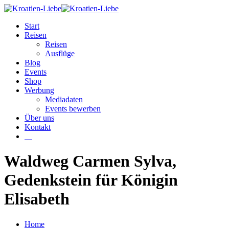
Start
Reisen
Reisen
Ausflüge
Blog
Events
Shop
Werbung
Mediadaten
Events bewerben
Über uns
Kontakt
W
Waldweg Carmen Sylva,
Gedenkstein für Königin
Elisabeth
Home