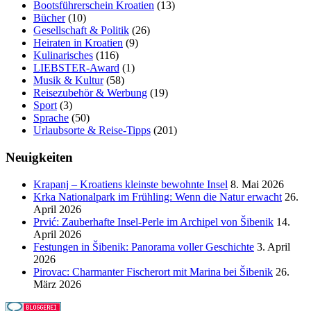
Bootsführerschein Kroatien
(13)
Bücher
(10)
Gesellschaft & Politik
(26)
Heiraten in Kroatien
(9)
Kulinarisches
(116)
LIEBSTER-Award
(1)
Musik & Kultur
(58)
Reisezubehör & Werbung
(19)
Sport
(3)
Sprache
(50)
Urlaubsorte & Reise-Tipps
(201)
Neuigkeiten
Krapanj – Kroatiens kleinste bewohnte Insel
8. Mai 2026
Krka Nationalpark im Frühling: Wenn die Natur erwacht
26.
April 2026
Prvić: Zauberhafte Insel-Perle im Archipel von Šibenik
14.
April 2026
Festungen in Šibenik: Panorama voller Geschichte
3. April
2026
Pirovac: Charmanter Fischerort mit Marina bei Šibenik
26.
März 2026