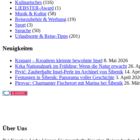
Kulinarisches
(116)
LIEBSTER-Award
(1)
Musik & Kultur
(58)
Reisezubehör & Werbung
(19)
Sport
(3)
Sprache
(50)
Urlaubsorte & Reise-Tipps
(201)
Neuigkeiten
Krapanj – Kroatiens kleinste bewohnte Insel
8. Mai 2026
Krka Nationalpark im Frühling: Wenn die Natur erwacht
26. A
Prvić: Zauberhafte Insel-Perle im Archipel von Šibenik
14. Apr
Festungen in Šibenik: Panorama voller Geschichte
3. April 202
Pirovac: Charmanter Fischerort mit Marina bei Šibenik
26. Mär
Über Uns