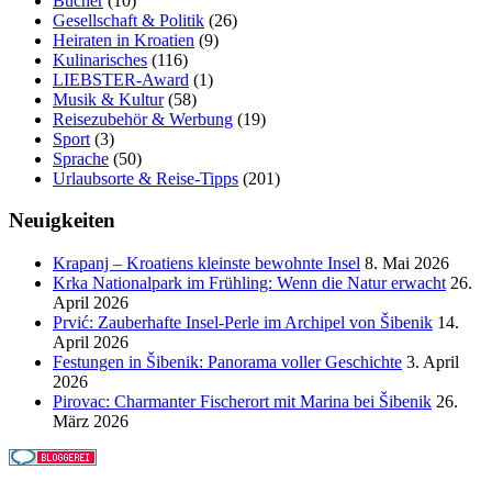
Bücher
(10)
Gesellschaft & Politik
(26)
Heiraten in Kroatien
(9)
Kulinarisches
(116)
LIEBSTER-Award
(1)
Musik & Kultur
(58)
Reisezubehör & Werbung
(19)
Sport
(3)
Sprache
(50)
Urlaubsorte & Reise-Tipps
(201)
Neuigkeiten
Krapanj – Kroatiens kleinste bewohnte Insel
8. Mai 2026
Krka Nationalpark im Frühling: Wenn die Natur erwacht
26.
April 2026
Prvić: Zauberhafte Insel-Perle im Archipel von Šibenik
14.
April 2026
Festungen in Šibenik: Panorama voller Geschichte
3. April
2026
Pirovac: Charmanter Fischerort mit Marina bei Šibenik
26.
März 2026